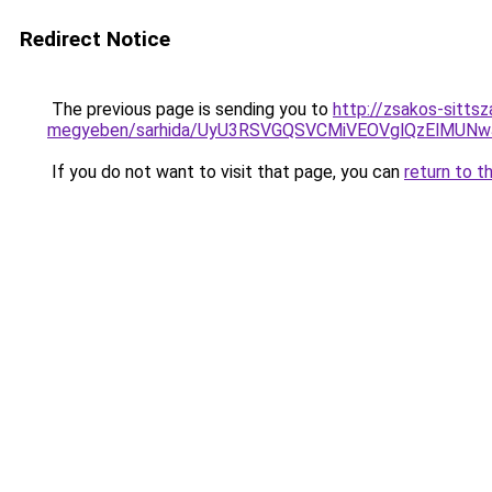
Redirect Notice
The previous page is sending you to
http://zsakos-sittsz
megyeben/sarhida/UyU3RSVGQSVCMiVEOVglQzElMU
If you do not want to visit that page, you can
return to t