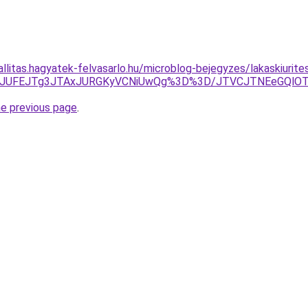
allitas.hagyatek-felvasarlo.hu/microblog-bejegyzes/lakaskiurit
NwJUFEJTg3JTAxJURGKyVCNiUwQg%3D%3D/JTVCJTNEeGQlOT
he previous page
.