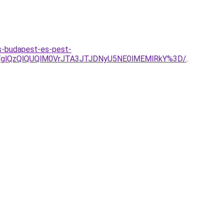
es-budapest-es-pest-
glQzQlQUQlM0VrJTA3JTJDNyU5NE0lMEMlRkY%3D/
.