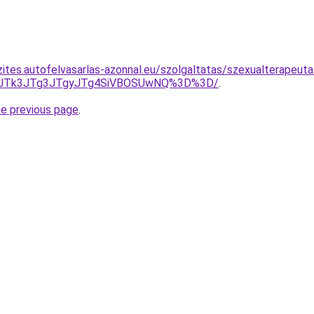
zites.autofelvasarlas-azonnal.eu/szolgaltatas/szexualterapeut
UFCJTk3JTg3JTgyJTg4SiVBOSUwNQ%3D%3D/
.
he previous page
.