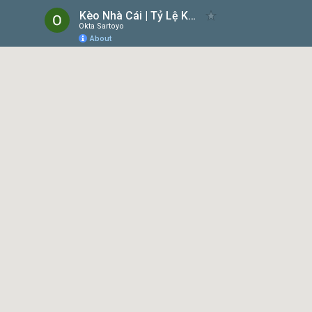
Kèo Nhà Cái | Tỷ Lệ Keonhacai5 Bóng Đá Trực Tuyến Hôm Nay
Okta Sartoyo
About